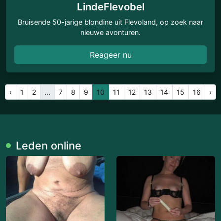
LindeFlevobel
Bruisende 50-jarige blondine uit Flevoland, op zoek naar
nieuwe avonturen.
Reageer nu
‹
1
2
...
7
8
9
10
11
12
13
14
15
16
›
Leden online