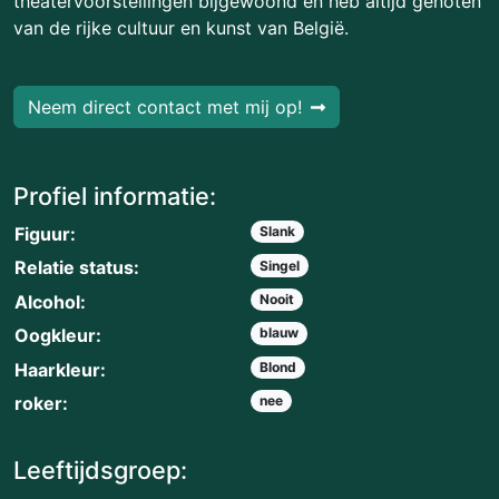
theatervoorstellingen bijgewoond en heb altijd genoten
van de rijke cultuur en kunst van België.
Neem direct contact met mij op!
Profiel informatie:
Figuur:
Slank
Relatie status:
Singel
Alcohol:
Nooit
Oogkleur:
blauw
Haarkleur:
Blond
roker:
nee
Leeftijdsgroep: