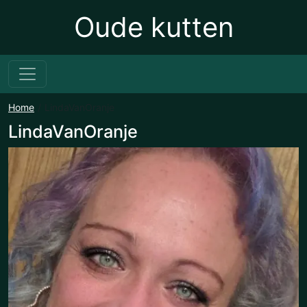
Oude kutten
Home
LindaVanOranje
LindaVanOranje