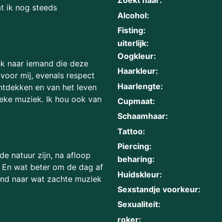
Zoekt naar:
at ik nog steeds
Alcohol:
Fisting:
uiterlijk:
Oogkleur:
ek naar iemand die deze
Haarkleur:
voor mij, evenals respect
Haarlengte:
ontdekken en van het leven
ieke muziek. Ik hou ook van
Cupmaat:
Schaamhaar:
Tattoo:
Piercing:
e natuur zijn, na afloop
beharing:
. En wat beter om de dag af
Huidskleur:
rend naar wat zachte muziek
Sexstandje voorkeur:
Sexualiteit:
roker: