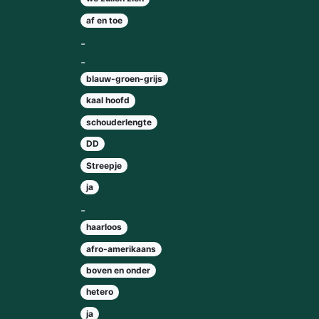
af en toe
-
-
blauw-groen-grijs
kaal hoofd
schouderlengte
DD
Streepje
ja
-
haarloos
afro-amerikaans
boven en onder
hetero
ja