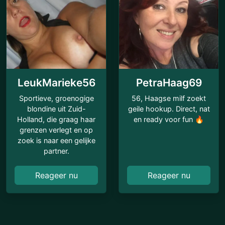
LeukMarieke56
PetraHaag69
Sportieve, groenogige
56, Haagse milf zoekt
blondine uit Zuid-
geile hookup. Direct, nat
Holland, die graag haar
en ready voor fun 🔥
grenzen verlegt en op
zoek is naar een gelijke
partner.
Reageer nu
Reageer nu