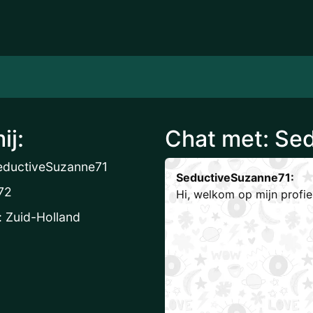
ij:
Chat met: Se
eductiveSuzanne71
SeductiveSuzanne71:
 72
Hi, welkom op mijn profi
: Zuid-Holland