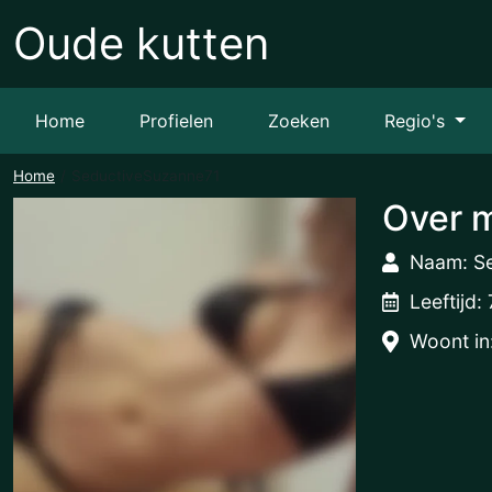
Oude kutten
Home
Profielen
Zoeken
Regio's
Home
SeductiveSuzanne71
Over m
Naam: S
Leeftijd:
Woont in