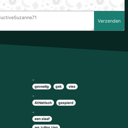
Verzenden
-
gevoelig
gek
vies
-
Athletisch
gespierd
-
een slaaf
we zullen zien